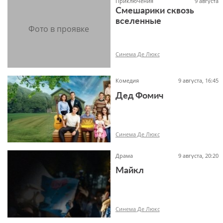
Приключения
9 августа
Смешарики сквозь
вселенные
6+
Синема Де Люкс
Комедия
9 августа, 16:45
Дед Фомич
6+
Синема Де Люкс
Драма
9 августа, 20:20
Майкл
12+
Синема Де Люкс