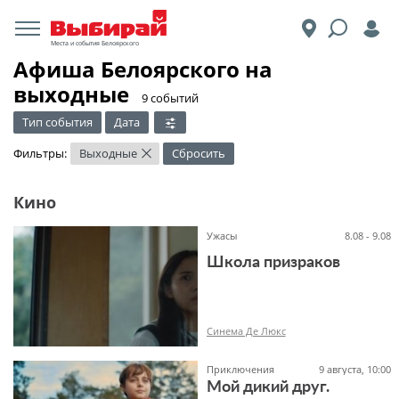
Места и события Белоярского
Афиша Белоярского на
выходные
​9 событий
Тип события
Дата
Фильтры:
Выходные
Сбросить
×
Кино
Ужасы
8.08 - 9.08
Школа призраков
Синема Де Люкс
Приключения
9 августа, 10:00
Мой дикий друг.