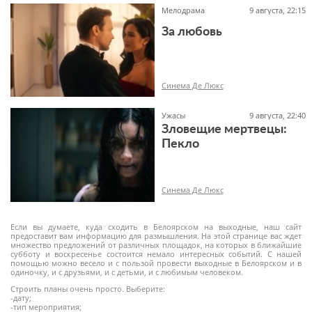
Мелодрама
9 августа, 22:15
За любовь
16+
Синема Де Люкс
Ужасы
9 августа, 22:40
Зловещие мертвецы:
Пекло
16+
Синема Де Люкс
Если вы думаете, куда сходить в Белоярском на выходные, наш сайт
предоставит вам информацию для размышления. На этой странице вас ждет
множество предложений от различных площадок, на которых в ближайшие
субботу и воскресенье состоится немало интересных событий. С нашей
помощью можно весело и с пользой провести выходные в Белоярском и в
18+
одиночку, и с друзьями, и с детьми, и с любимым человеком.
Строить планы очень просто. Выберите:
-дату;
-тип мероприятия;