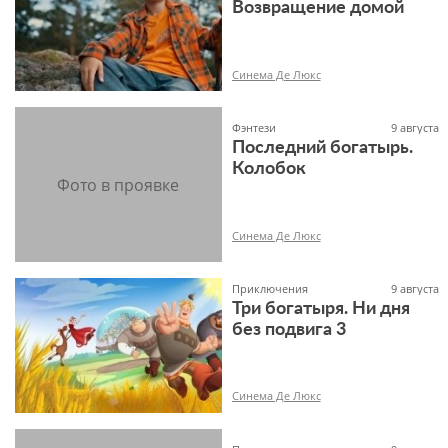
Возвращение домой
18+
Синема Де Люкс
Фэнтези
9 августа
Последний богатырь.
Колобок
6+
Синема Де Люкс
Приключения
9 августа
Три богатыря. Ни дня
без подвига 3
6+
Синема Де Люкс