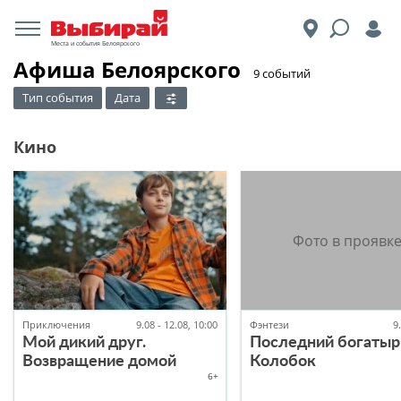
Места и события Белоярского
Афиша Белоярского
​9 событий
Тип события
Дата
Кино
Приключения
9.08 - 12.08, 10:00
Фэнтези
9
Мой дикий друг.
Последний богатыр
Возвращение домой
Колобок
6+