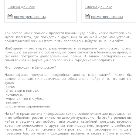
Синема Де Люкс
Синема Де Люкс
посмотреть сеансы
посмотреть сеансы
Как весело или с пользой провести время? Куда пойти, какие выставки или
музеи посетить, где посидеть с друзьями за чашкой кофе или устроить
романтический ужин? Ответ на эти вопросы вы найдете на нашем сайте.
«Выбирай» — это гид по развлечениям и заведениям Белоярского. С его
помощью вы узнаете о событиях, которые состоятся в ближайшее время, и
сможете построить долговременные планы. В вашем распоряжении —
самая точная информация про события и городские мероприятия.
Что происходит в Белоярском?
Наша афиша предлагает подробные анонсы мероприятий. Какие бы
развлечения вам ни нравились, вы обязательно найдете то, что вам по
душе:
-кино;
-спектакли в театрах;
-концерты;
-мероприятия в клубах;
-выставки;
-спортивные соревнования.
На сайте представлена информация как по развлечениям для взрослых, так
и по событиям, рассчитанным на детскую аудиторию. На этой странице вы
найдете решение для любого типа отдыха: семейной прогулки, веселого
времяпрепровождения с друзьями или подругами, встречи с любимым
человеком. Простая система фильтров по типу мероприятия и дате
позволяет быстро найти подходящий вариант, а заказать билеты можно