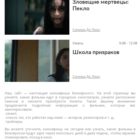
Зловещие мертвецы:
Пекло
16+
Синема Де Люкс
Ужасы
9.08 - 12.08
Школа призраков
18+
Синема Де Люкс
Наш сайт — настоящая киноафиша Белоярского. На этой странице вы
узнаете, какие фильмы идут в городских кинотеатрах, узнаете расписание
сеансов и сможете приобрести билеты. Также вашему вниманию
предлагается подробная информация о фильмах, которые вас
заинтересовали:
18+
-сюжет;
-список тех, кто работал над ними — актеров, режиссеров и т. д.;
-трейлеры.
Вы можете уточнить киноафишу на сегодня или узнать, какие фильмы в
Белоярском будут идти через несколько дней и даже недель, чтобы заранее
спланировать поход в кино.