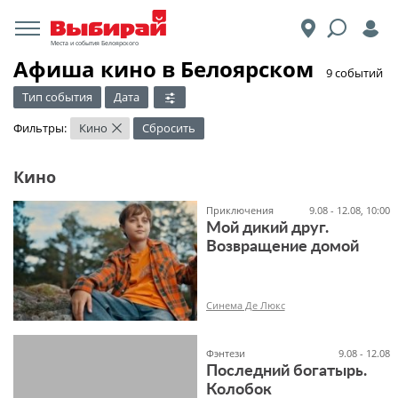
Места и события Белоярского
Афиша кино в Белоярском
​9 событий
Тип события
Дата
Фильтры:
Кино
Сбросить
×
Кино
Приключения
9.08 - 12.08, 10:00
Мой дикий друг.
Возвращение домой
Синема Де Люкс
Фэнтези
9.08 - 12.08
Последний богатырь.
Колобок