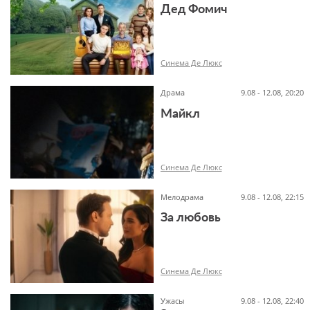
Дед Фомич
6+
Синема Де Люкс
Драма
9.08 - 12.08, 20:20
Майкл
12+
Синема Де Люкс
Мелодрама
9.08 - 12.08, 22:15
За любовь
16+
Синема Де Люкс
Ужасы
9.08 - 12.08, 22:40